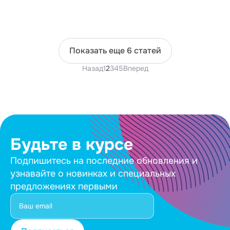
Показать еще 6 статей
Назад
1
2
3
4
5
Вперед
Будьте в курсе
Подпишитесь на последние обновления и
узнавайте о новинках и специальных
предложениях первыми