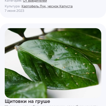
Категория:
От вредителей
Культура:
Картофель
Лук, чеснок
Капуста
7 июня 2023
Щитовки на груше