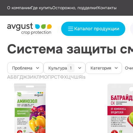
О компании
Где купить
Осторожно, подделки!
Контакты
Каталог продукции
Система защиты с
Проблема
Культура
Категория
1
Очи
А
Б
В
Г
Д
Ж
З
И
К
Л
М
О
П
Р
С
Т
Ф
Х
Ц
Ч
Ш
Я
i
s