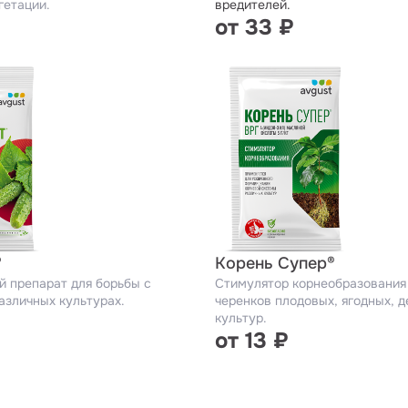
гетации.
вредителей.
от 33 ₽
®
Корень Супер®
й препарат для борьбы с
Стимулятор корнеобразования
азличных культурах.
черенков плодовых, ягодных, 
культур.
от 13 ₽