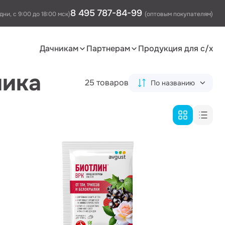
8 495 787-84-99
дни, с 9:00 до 18:00 мск)
(оптовым покупателям)
Дачникам
Партнерам
Продукция для с/х
ника
25 товаров
По названию