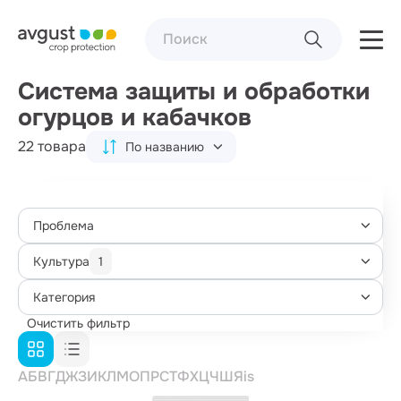
Система защиты и обработки
огурцов и кабачков
22 товара
По названию
Проблема
Культура
1
Категория
Очистить фильтр
А
Б
В
Г
Д
Ж
З
И
К
Л
М
О
П
Р
С
Т
Ф
Х
Ц
Ч
Ш
Я
i
s