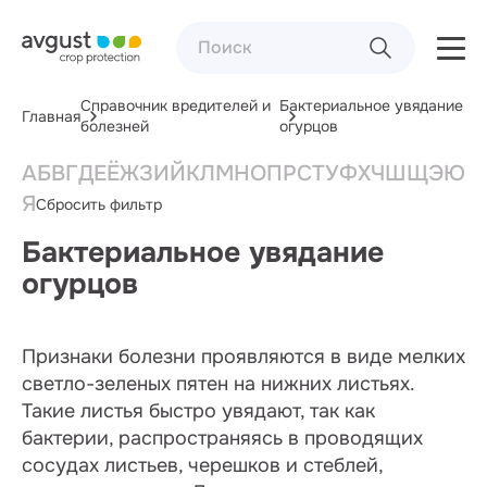
Справочник вредителей и
Бактериальное увядание
Главная
болезней
огурцов
А
Б
В
Г
Д
Е
Ё
Ж
З
И
Й
К
Л
М
Н
О
П
Р
С
Т
У
Ф
Х
Ч
Ш
Щ
Э
Ю
Я
Сбросить фильтр
Бактериальное увядание
огурцов
Признаки болезни проявляются в виде мелких
светло-зеленых пятен на нижних листьях.
Такие листья быстро увядают, так как
бактерии, распространяясь в проводящих
сосудах листьев, черешков и стеблей,