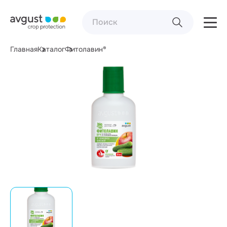
Главная
Каталог
Фитолавин®
Фасовка:
50 мл (флакон)