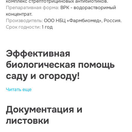
комплекс стрептотрициновых антибиотиков.
Препаративная форма:
ВРК - водорастворимый
концентрат.
Производитель:
ООО НБЦ «Фармбиомед», Россия.
Срок годности:
1 год
Эффективная
биологическая помощь
саду и огороду!
«Фитолавин»
Читать еще
– это биологически активный
препарат для борьбы с широким спектром
бактериальных и грибных болезней овощных и
Документация и
садовых культур. Основным действующим
веществом средства является фитобактериомицин
листовки
(ФТМ) – комплекс стрептотрициновых
антибиотиков, выделенный из из почвенных