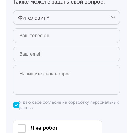
Также можете задать свой вопрос.
культур производится утром или вечером в
безветренную погоду, при ветре не более 4–5 м/
сек. Защитное действие проявляется в течение
Фитолавин®
первых 12–24 часов и сохраняется в течение
последующих 15–20 дней.
Вы можете купить
«Фитолавин»
в одном из
магазинов, осуществляющих продажу продукции
«Август». Список наших торговых партнеров
имеется на сайте. Цены могут варьироваться в
зависимости от региона.
Я даю свое согласие на обработку персональных
данных