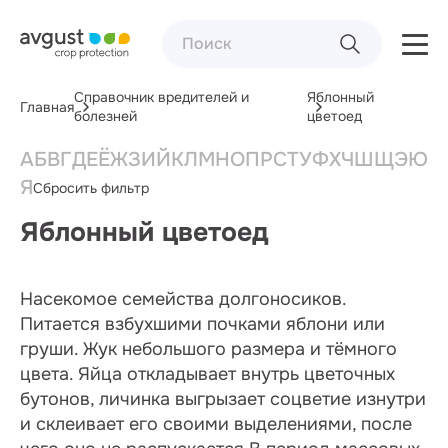
Справочник вредителей и
Яблонный
Главная
болезней
цветоед
А
Б
В
Г
Д
Е
Ё
Ж
З
И
Й
К
Л
М
Н
О
П
Р
С
Т
У
Ф
Х
Ч
Ш
Щ
Э
Ю
Я
Сбросить фильтр
Яблонный цветоед
Насекомое семейства долгоносиков.
Питается взбухшими почками яблони или
груши. Жук небольшого размера и тёмного
цвета. Яйца откладывает внутрь цветочных
бутонов, личинка выгрызает соцветие изнутри
и склеивает его своими выделениями, после