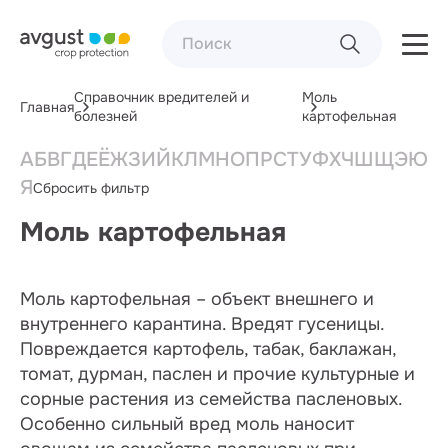
Справочник вредителей и
Моль
Главная
болезней
картофельная
А
Б
В
Г
Д
Е
Ё
Ж
З
И
Й
К
Л
М
Н
О
П
Р
С
Т
У
Ф
Х
Ч
Ш
Щ
Э
Ю
Я
Сбросить фильтр
Моль картофельная
Моль картофельная – объект внешнего и
внутреннего карантина. Вредят гусеницы.
Повреждается картофель, табак, баклажан,
томат, дурман, паслен и прочие культурные и
сорные растения из семейства пасленовых.
Особенно сильный вред моль наносит