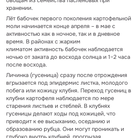
овощам из семейства пасленовых при
хранении.
Лёт бабочек первого поколения картофельной
моли начинается конце апреля – в мае с
активностью как в ночное, так и в дневное
время. В районах с жарким
климатом активность бабочек наблюдается
ночью от заката до восхода солнца и 1–2 часа
после восхода.
Личинка (гусеница) сразу после отрождения
вгрызается под эпидермис листка, молодого
побега или кожицу клубня. Переход гусениц в
клубни картофеля наблюдается по мере
старения листьев и стеблей. В клубнях
гусеницы делают ходы под кожицей, что
приводит к ее высыханию, оседанию и
образованию рубца. Они могут проникать и
глубоко внутрь клубней, прогрызая