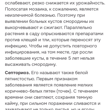
ослабевают, резко снижается их урожайность.
Полосатая мозаика, к сожалению, является
неизлечимой болезнью. Поэтому при
выявлении больных кустов смородины их
выкорчевывают и сжигают. Параллельно
растения в саду опрыскиваются препаратами
против клещей и тли, которые переносят эту
инфекцию. Чтобы не допустить повторного
инфицирования, на том месте, где росли
заболевшие кусты, в течение 5 лет нельзя
высаживать смородину.
Септориоз.
Его называют также белой
пятнистостью. Первым признаком
заболевания является появление мелких
коричнево-белых пятен (точек). С течением
времени они светлеют, сохраняя темную
кайму, при сильном поражении сливаются и
захватывают не только листья, но и ягоды.