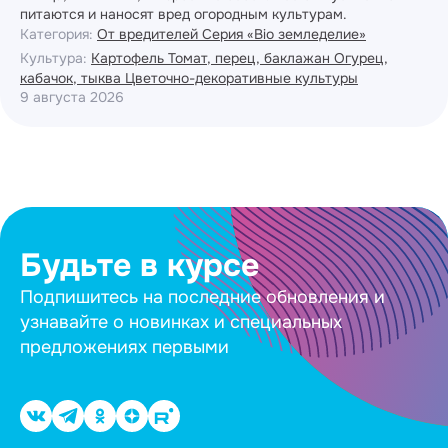
питаются и наносят вред огородным культурам.
Категория:
От вредителей
Серия «Bio земледелие»
Культура:
Картофель
Томат, перец, баклажан
Огурец,
кабачок, тыква
Цветочно-декоративные культуры
9 августа 2026
Будьте в курсе
Подпишитесь на последние обновления и
узнавайте о новинках и специальных
предложениях первыми