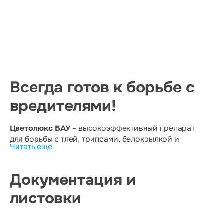
Всегда готов к борьбе с
вредителями!
Цветолюкс БАУ
– высокоэффективный препарат
для борьбы с тлей, трипсами, белокрылкой и
Читать еще
цикадками на цветочных и декоративных культурах
открытого и защищенного грунта.
Обладает длительным периодом защитного
Документация и
действия не менее 30 дней. Эффект препарата
листовки
наблюдается уже через несколько часов после
обработки.