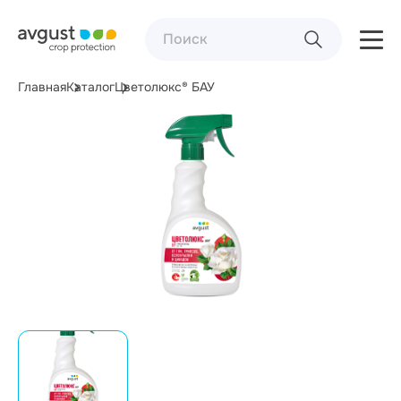
Главная
Каталог
Цветолюкс® БАУ
Фасовка:
700 мл