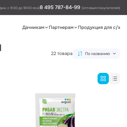
8 495 787-84-99
дни, с 9:00 до 18:00 мск)
(оптовым покупателям)
Дачникам
Партнерам
Продукция для с/х
и
22 товара
По названию