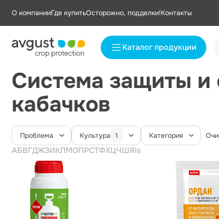
О компании
Где купить
Осторожно, подделки!
Контакты
Каталог продукции
Система защиты и 
кабачков
Проблема
Культура
Категория
1
Очи
А
Б
В
Г
Д
Ж
З
И
К
Л
М
О
П
Р
С
Т
Ф
Х
Ц
Ч
Ш
Я
i
s