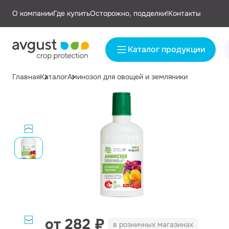
О компании
Где купить
Осторожно, подделки!
Контакты
Каталог продукции
Главная
Каталог
Аминозол для овощей и земляники
от 282 ₽
Фасовка:
100 мл
в розничных магазинах