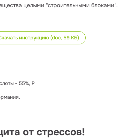
вещества целыми "строительными блоками".
Скачать инструкцию (doc, 59 КБ)
слоты - 55%, P.
ермания.
щита от стрессов!