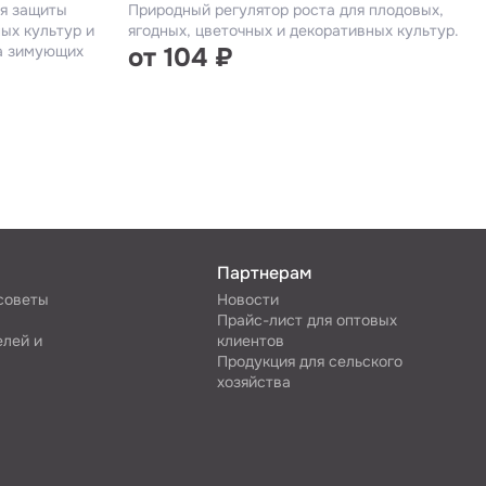
я защиты
Природный регулятор роста для плодовых,
ых культур и
ягодных, цветочных и декоративных культур.
ра зимующих
от 104 ₽
Партнерам
 советы
Новости
Прайс-лист для оптовых
елей и
клиентов
Продукция для сельского
хозяйства