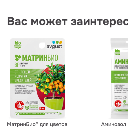
Вас может заинтере
МатринБио® для цветов
Аминозол