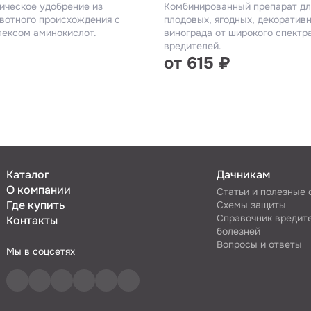
ическое удобрение из
Комбинированный препарат дл
вотного происхождения с
плодовых, ягодных, декоративн
ексом аминокислот.
винограда от широкого спект
вредителей.
от 615 ₽
Каталог
Дачникам
О компании
Статьи и полезные
Где купить
Схемы защиты
Справочник вредит
Контакты
болезней
Вопросы и ответы
Мы в соцсетях