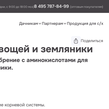
8 495 787-84-99
дни, с 9:00 до 18:00 мск)
(оптовым покупателям)
Дачникам
Партнерам
Продукция для с/х
Поделиться
вощей и земляники
брение с аминокислотами для
ники.
ие корневой системы.