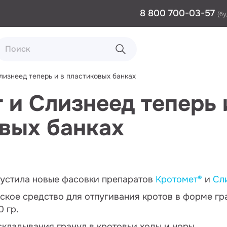
8 800 700-03-57
(бу
лизнеед теперь и в пластиковых банках
 и Слизнеед теперь 
вых банках
пустила новые фасовки препаратов
Кротомет®
и
Сл
ское средство для отпугивания кротов в форме гр
 гр.
кладывания гранул в кротовьи ходы и норы.