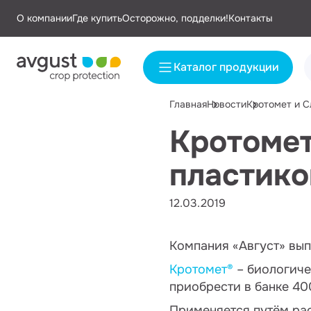
О компании
Где купить
Осторожно, подделки!
Контакты
Каталог продукции
Главная
Новости
Кротомет и С
Кротомет
пластико
12.03.2019
Компания «Август» вы
Кротомет®
– биологиче
приобрести в банке 400
Применяется путём рас