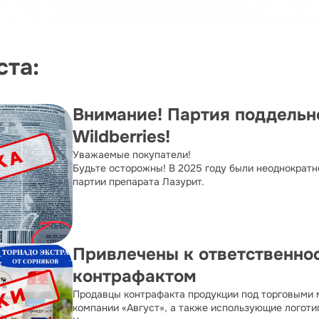
ста:
Внимание! Партия поддельн
Wildberries!
Уважаемые покупатели!
Будьте осторожны! В 2025 году были неоднократ
партии препарата Лазурит.
Привлечены к ответственно
контрафактом
Продавцы контрафакта продукции под торговыми
компании «Август», а также использующие логоти