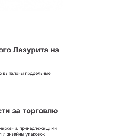
ого Лазурита на
но выявлены поддельные
сти за торговлю
 марками, принадлежащими
п и дизайны упаковок