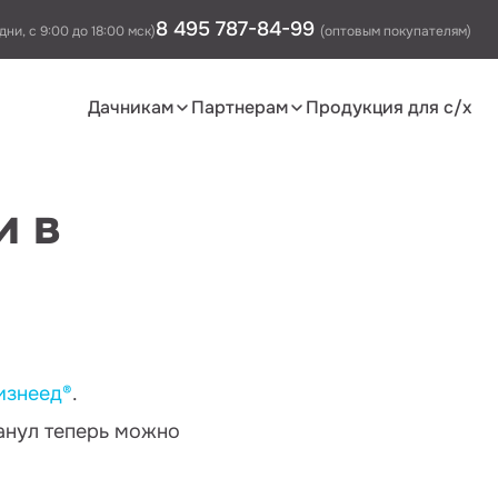
8 495 787-84-99
дни, с 9:00 до 18:00 мск)
(оптовым покупателям)
Дачникам
Партнерам
Продукция для с/х
и в
изнеед®
.
анул теперь можно