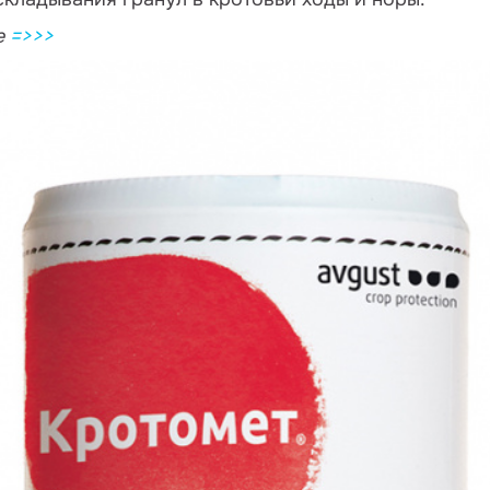
е
=>>>