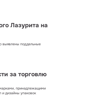
ого Лазурита на
но выявлены поддельные
сти за торговлю
 марками, принадлежащими
п и дизайны упаковок