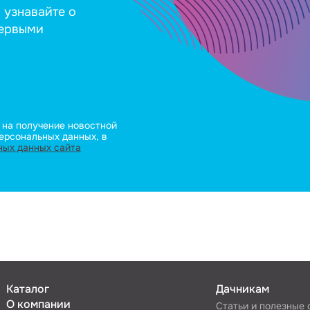
 узнавайте о
первыми
 на получение новостной
ерсональных данных, в
ных данных сайта
Каталог
Дачникам
О компании
Статьи и полезные