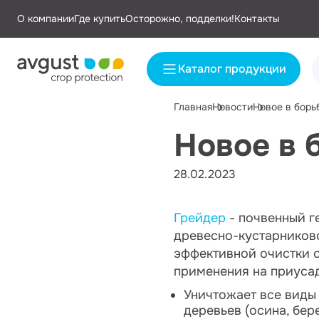
О компании
Где купить
Осторожно, подделки!
Контакты
Каталог продукции
Главная
Новости
Новое в борь
Новое в 
28.02.2023
Грейдер
- почвенный г
древесно-кустарников
эффективной очистки о
применения на приусад
Уничтожает все виды 
деревьев (осина, бере