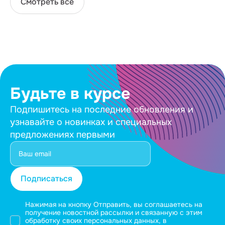
Смотреть все
Будьте в курсе
Подпишитесь на последние обновления и
узнавайте о новинках и специальных
предложениях первыми
Подписаться
Нажимая на кнопку Отправить, вы соглашаетесь на
получение новостной рассылки и связанную с этим
обработку своих персональных данных, в