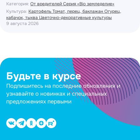
Категория:
От вредителей
Серия «Bio земледелие»
Культура:
Картофель
Томат, перец, баклажан
Огурец,
кабачок, тыква
Цветочно-декоративные культуры
9 августа 2026
Будьте в курсе
Подпишитесь на последние обновления и
узнавайте о новинках и специальных
предложениях первыми