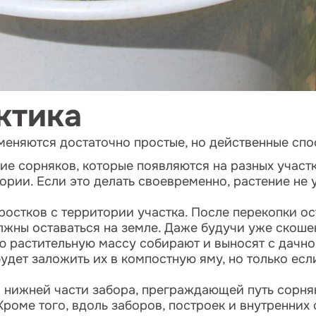
ктика
еняются достаточно простые, но действенные спо
ие сорняков, которые появляются на разных участ
рии. Если это делать своевременно, растение не 
остков с территории участка. После перекопки ост
олжны оставаться на земле. Даже будучи уже скоше
ю растительную массу собирают и выносят с дачно
дет заложить их в компостную яму, но только есл
й нижней части забора, преграждающей путь сорня
Кроме того, вдоль заборов, построек и внутренних