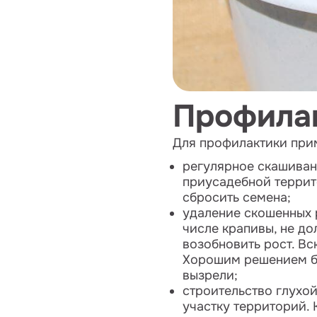
Профила
Для профилактики прим
регулярное скашиван
приусадебной террито
сбросить семена;
удаление скошенных р
числе крапивы, не д
возобновить рост. Вс
Хорошим решением бу
вызрели;
строительство глухо
участку территорий. 