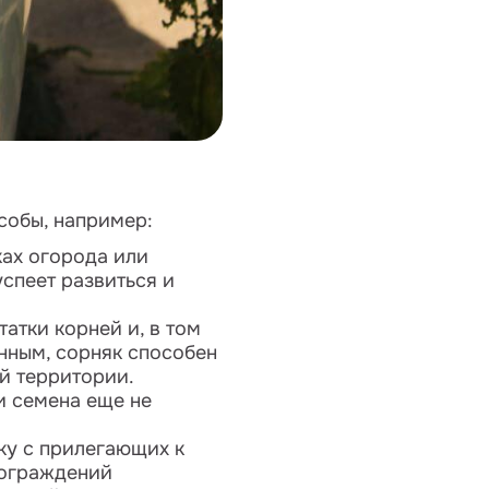
собы, например:
ках огорода или
успеет развиться и
атки корней и, в том
нным, сорняк способен
й территории.
и семена еще не
ку с прилегающих к
 ограждений