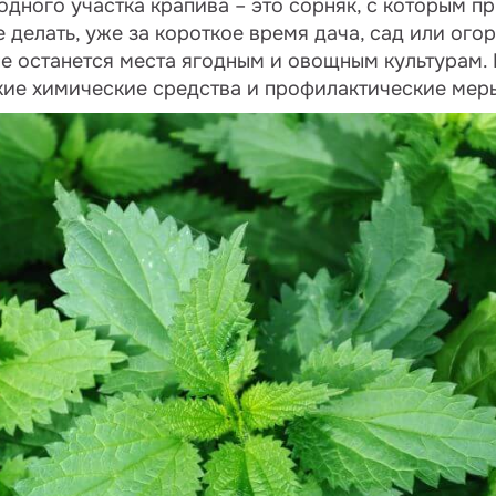
одного участка крапива – это сорняк, с которым п
не делать, уже за короткое время дача, сад или ог
не останется места ягодным и овощным культурам. 
акие химические средства и профилактические мер