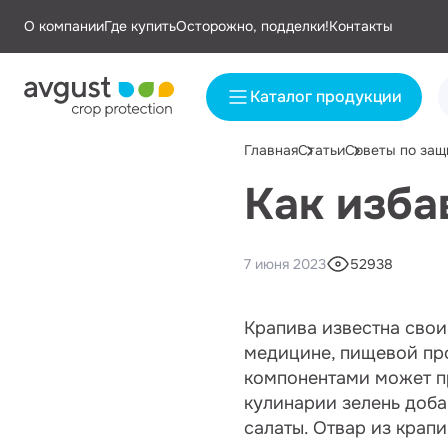
О компании
Где купить
Осторожно, подделки!
Контакты
Каталог продукции
Главная
Статьи
Советы по защ
Как изба
7 июня 2023
52938
Крапива известна свои
медицине, пищевой про
компонентами может пр
кулинарии зелень доба
салаты. Отвар из крапи