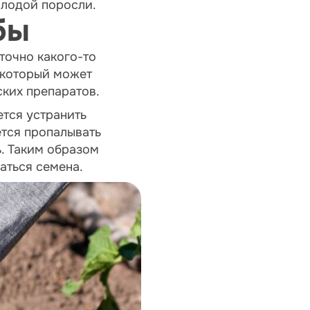
олодой поросли.
бы
точно какого-то
 который может
ских препаратов.
ется устранить
ется пропалывать
ь. Таким образом
паться семена.