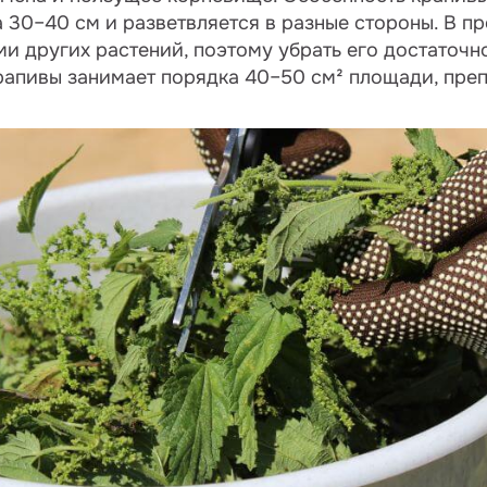
а 30–40 см и разветвляется в разные стороны. В п
ми других растений, поэтому убрать его достаточн
рапивы занимает порядка 40–50 см² площади, преп