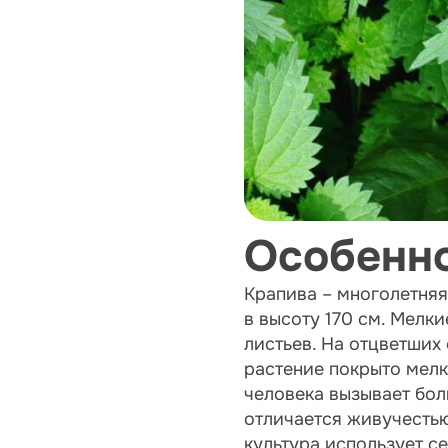
Особенно
Крапива – многолетняя
в высоту 170 см. Мелки
листьев. На отцветших
растение покрыто мел
человека вызывает бол
отличается живучестью
культура использует с