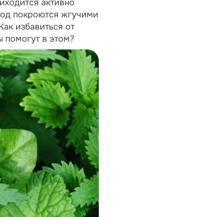
риходится активно
ород покроются жгучими
Как избавиться от
ы помогут в этом?