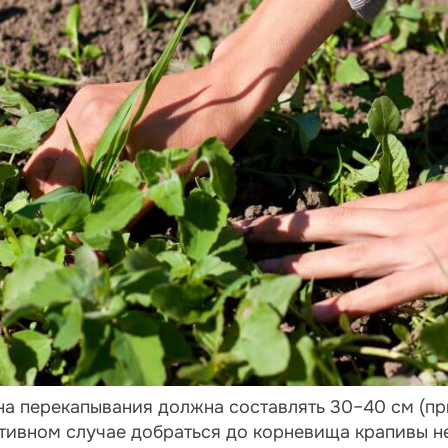
ина перекапывания должна составлять 30–40 см (п
отивном случае добраться до корневища крапивы н