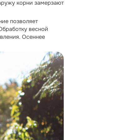
аружу корни замерзают
ние позволяет
 Обработку весной
явления. Осеннее