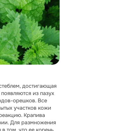
 стеблем, достигающая
, появляются из пазух
одов-орешков. Все
ытых участков кожи
 реакцию. Крапива
рии. Для размножения
в том, что ее корень