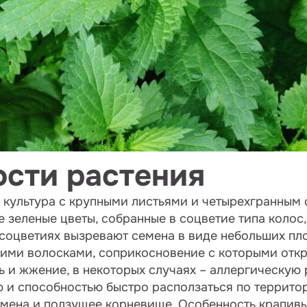
сти растения
 культура с крупными листьями и четырехгранным
е зеленые цветы, собранные в соцветие типа колос
 соцветиях вызревают семена в виде небольших пл
кими волосками, соприкосновение с которыми откр
ь и жжение, в некоторых случаях – аллергическую
 и способностью быстро расползаться по террито
емена и ползущее корневище. Особенность крапивы 