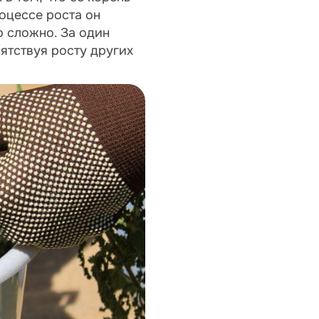
роцессе роста он
о сложно. За один
ятствуя росту других