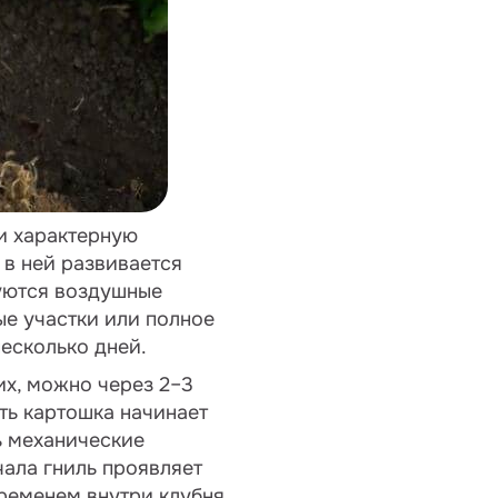
ти характерную
 в ней развивается
руются воздушные
ые участки или полное
несколько дней.
их, можно через 2–3
ть картошка начинает
ь механические
чала гниль проявляет
временем внутри клубня