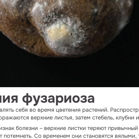
ия фузариоза
влять себя во время цветения растений. Распростр
оражаются верхние листья, затем стебель, клубни и
знак болезни – верхние листки теряют привычный 
т потемнеть. Со временем они становятся вялыми, 