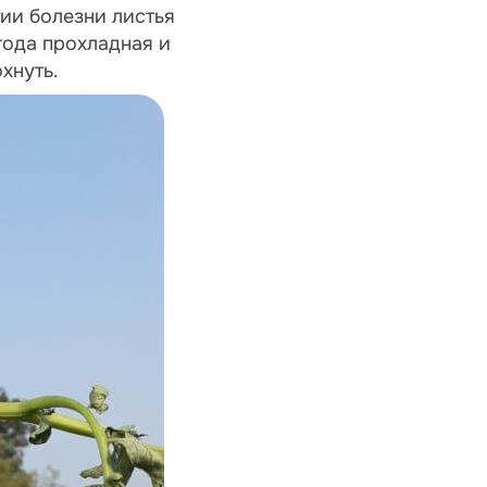
тии болезни листья
года прохладная и
хнуть.