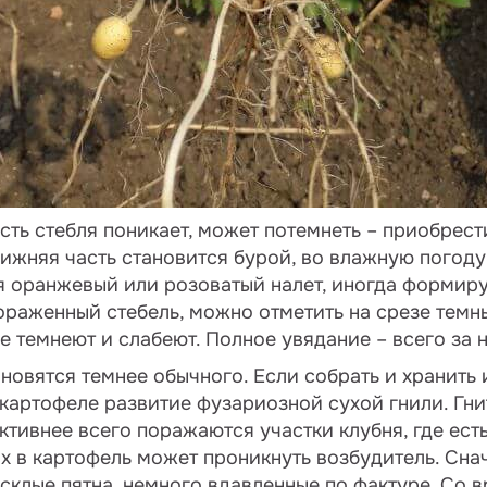
асть стебля поникает, может потемнеть – приобрес
ижняя часть становится бурой, во влажную погоду
ся оранжевый или розоватый налет, иногда форми
пораженный стебель, можно отметить на срезе темн
е темнеют и слабеют. Полное увядание – всего за 
новятся темнее обычного. Если собрать и хранить 
картофеле развитие фузариозной сухой гнили. Гни
Активнее всего поражаются участки клубня, где ест
х в картофель может проникнуть возбудитель. Сна
усклые пятна, немного вдавленные по фактуре. Со 