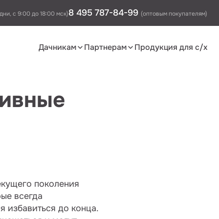
8 495 787-84-99
дни, с 9:00 до 18:00 мск)
(оптовым покупателям)
Дачникам
Партнерам
Продукция для с/х
тивные
текущего поколения
рые всегда
я избавиться до конца.