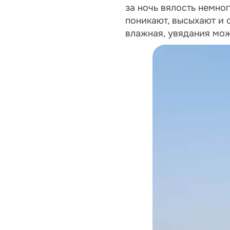
за ночь вялость немног
поникают, высыхают и 
влажная, увядания мож