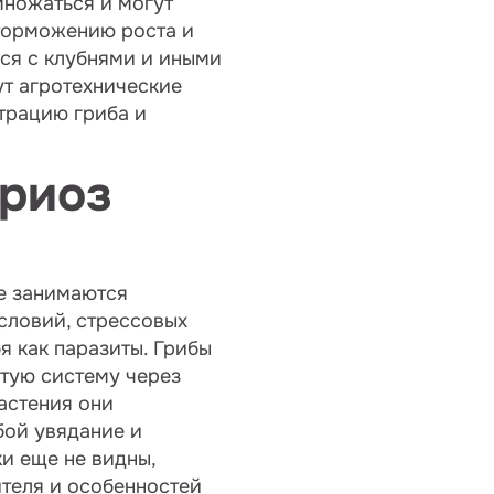
множаться и могут
 торможению роста и
ся с клубнями и иными
ут агротехнические
трацию гриба и
ариоз
ме занимаются
словий, стрессовых
я как паразиты. Грибы
тую систему через
астения они
бой увядание и
и еще не видны,
ителя и особенностей