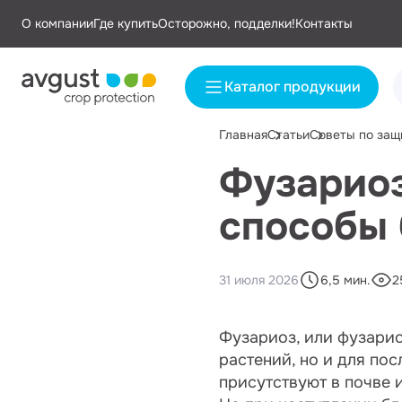
О компании
Где купить
Осторожно, подделки!
Контакты
Каталог продукции
Главная
Статьи
Советы по защ
Фузариоз
способы
31 июля 2026
6,5 мин.
2
Фузариоз, или фузарио
растений, но и для по
присутствуют в почве 