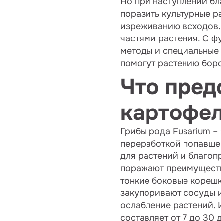
Но при наступлении бл
поразить культурные р
изреживанию всходов. 
частями растения. С ф
методы и специальные
помогут растению бор
Что пред
картофе
Грибы рода Fusarium –
переработкой попавшей
для растений и благоп
поражают преимуществ
тонкие боковые корешк
закупоривают сосуды и
ослабление растений. 
составляет от 7 до 30 