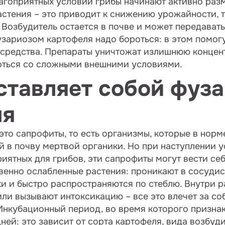
агоприятных условий грибы начинают активно раз
астения – это приводит к снижению урожайности,
Возбудитель остается в почве и может передавать
узариозом картофеля надо бороться: в этом помог
 средства. Препараты уничтожат излишнюю концен
оться со сложными внешними условиями.
ставляет собой фуз
ля
 это сапрофиты, то есть организмы, которые в нор
 в почву мертвой органики. Но при наступлении у
риятных для грибов, эти сапрофиты могут вести себ
енно ослабленные растения: проникают в сосудис
и и быстро распространяются по стеблю. Внутри р
ли вызывают интоксикацию – все это влечет за со
Инкубационный период, во время которого признак
дней: это зависит от сорта картофеля, вида возбуд