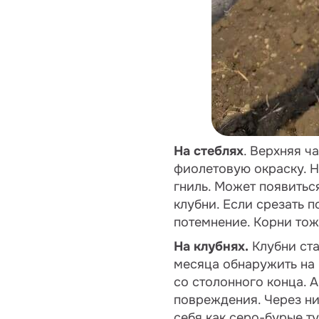
На стеблях
. Верхняя ч
фиолетовую окраску. Н
гниль. Может появить
клубни. Если срезать 
потемнение. Корни тож
На клубнях.
Клубни ста
месяца обнаружить на 
со столонного конца. 
повреждения. Через ни
себя как серо-бурые т