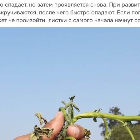
о спадает, но затем проявляется снова. При разви
скручиваются, после чего быстро опадают. Если по
ет не произойти: листки с самого начала начнут со