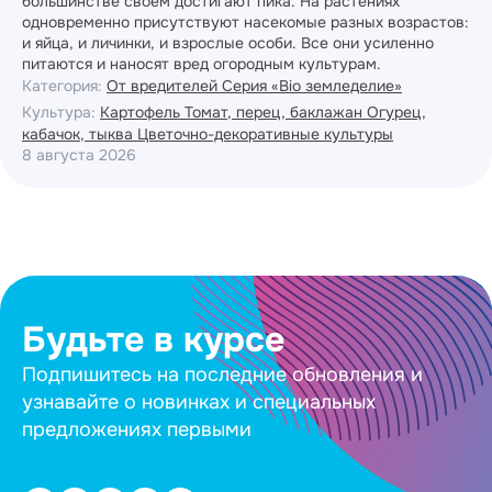
большинстве своем достигают пика. На растениях
одновременно присутствуют насекомые разных возрастов:
и яйца, и личинки, и взрослые особи. Все они усиленно
питаются и наносят вред огородным культурам.
Категория:
От вредителей
Серия «Bio земледелие»
Культура:
Картофель
Томат, перец, баклажан
Огурец,
кабачок, тыква
Цветочно-декоративные культуры
8 августа 2026
Будьте в курсе
Подпишитесь на последние обновления и
узнавайте о новинках и специальных
предложениях первыми