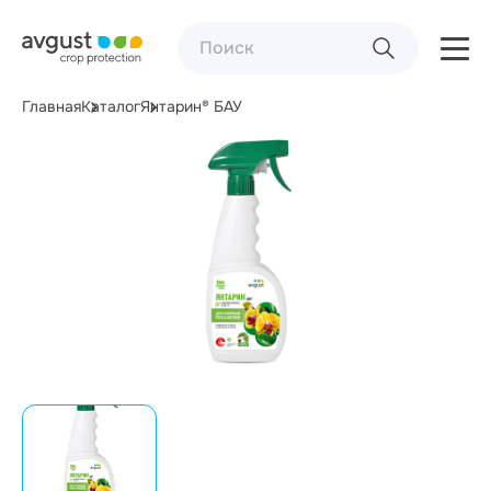
Главная
Каталог
Янтарин® БАУ
Фасовка:
500 мл