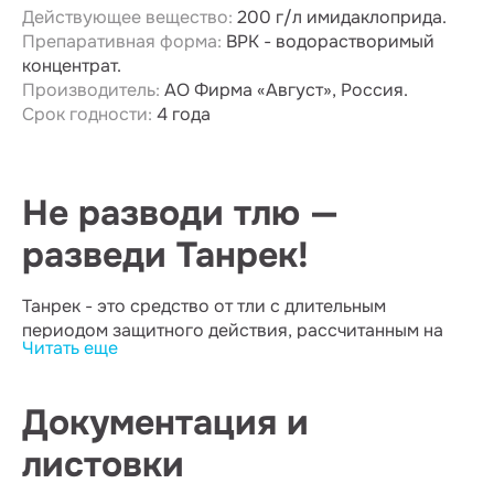
Действующее вещество:
200 г/л имидаклоприда.
Препаративная форма:
ВРК - водорастворимый
концентрат.
Производитель:
АО Фирма «Август», Россия.
Срок годности:
4 года
Не разводи тлю —
разведи Танрек!
Танрек - это средство от тли с длительным
периодом защитного действия, рассчитанным на
Читать еще
уничтожение тли на овощных, плодовых, ягодных и
цветочно-декоративных культурах.
Документация и
Танрек эффективен благодаря двум механизмам
действия (вредитель погибает при
листовки
непосредственном контакте с раствором препарата