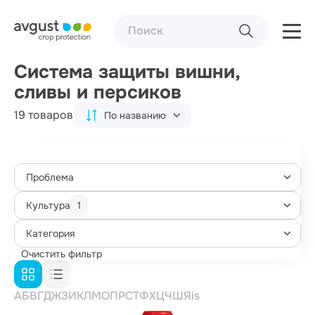
Система защиты вишни,
сливы и персиков
19 товаров
По названию
Проблема
Культура
1
Категория
Очистить фильтр
А
Б
В
Г
Д
Ж
З
И
К
Л
М
О
П
Р
С
Т
Ф
Х
Ц
Ч
Ш
Я
i
s