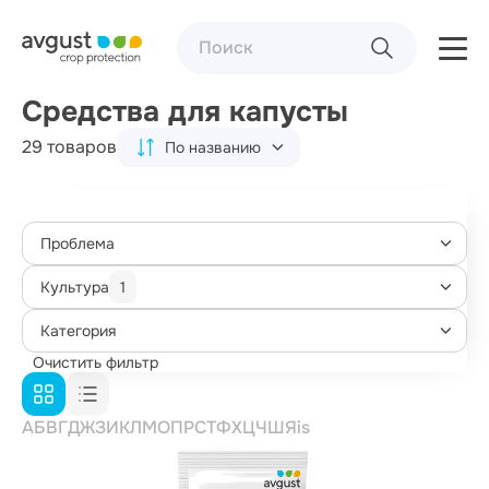
Средства для капусты
29 товаров
По названию
Проблема
Культура
1
Категория
Очистить фильтр
А
Б
В
Г
Д
Ж
З
И
К
Л
М
О
П
Р
С
Т
Ф
Х
Ц
Ч
Ш
Я
i
s