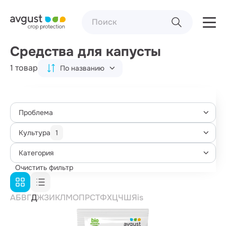
Средства для капусты
1 товар
По названию
Проблема
Культура
1
Категория
Очистить фильтр
А
Б
В
Г
Д
Ж
З
И
К
Л
М
О
П
Р
С
Т
Ф
Х
Ц
Ч
Ш
Я
i
s