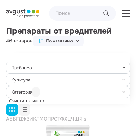
Препараты от вредителей
46 товаров
По названию
Проблема
Культура
Категория
1
Очистить фильтр
А
Б
В
Г
Д
Ж
З
И
К
Л
М
О
П
Р
С
Т
Ф
Х
Ц
Ч
Ш
Я
i
s