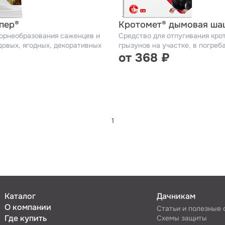
пер®
Кротомет® дымовая ша
орнеобразования саженцев и
Средство для отпугивания кро
довых, ягодных, декоративных
грызунов на участке, в погреба
от 368 ₽
1
Каталог
Дачникам
О компании
Статьи и полезные
Где купить
Схемы защиты