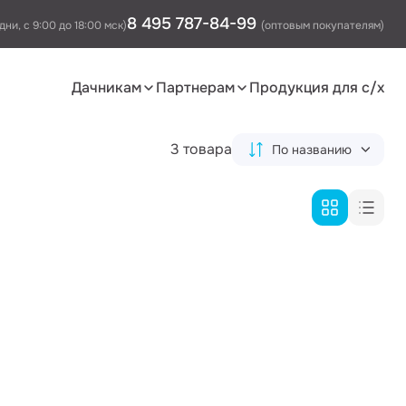
8 495 787-84-99
дни, с 9:00 до 18:00 мск)
(оптовым покупателям)
Дачникам
Партнерам
Продукция для с/х
3 товара
По названию