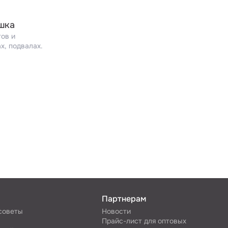
шка
тов и
х, подвалах.
Партнерам
 советы
Новости
Прайс-лист для оптовых