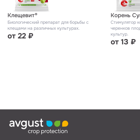
Клещевит®
Корень Су
Биологический препарат для борьбы с
Стимулятор к
клещами на различных культурах.
черенков пло
от 22 ₽
культур.
от 13 ₽