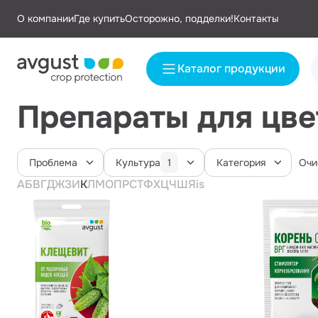
О компании
Где купить
Осторожно, подделки!
Контакты
Каталог продукции
Препараты для цве
Проблема
Культура
Категория
1
Очи
А
Б
В
Г
Д
Ж
З
И
К
Л
М
О
П
Р
С
Т
Ф
Х
Ц
Ч
Ш
Я
i
s