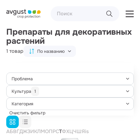
Препараты для декоративных
растений
1 товар
По названию
Проблема
Культура
1
Категория
Очистить фильтр
А
Б
В
Г
Д
Ж
З
И
К
Л
М
О
П
Р
С
Т
Ф
Х
Ц
Ч
Ш
Я
i
s