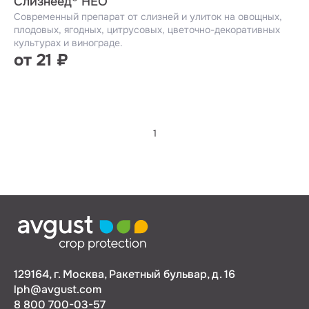
Слизнеед® НЕО
Современный препарат от слизней и улиток на овощных,
плодовых, ягодных, цитрусовых, цветочно-декоративных
культурах и винограде.
от 21 ₽
1
129164, г. Москва, Ракетный бульвар, д. 16
lph@avgust.com
8 800 700-03-57