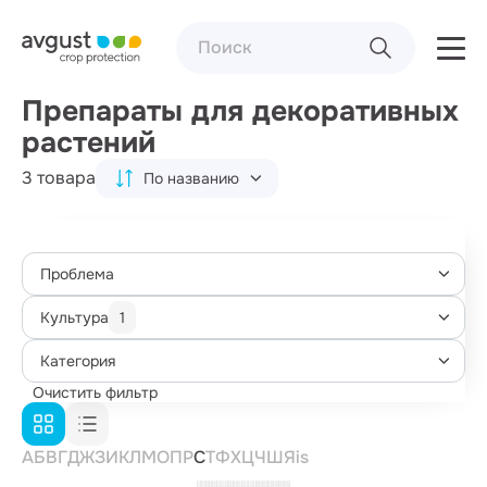
Препараты для декоративных
растений
3 товара
По названию
Проблема
Культура
1
Категория
Очистить фильтр
А
Б
В
Г
Д
Ж
З
И
К
Л
М
О
П
Р
С
Т
Ф
Х
Ц
Ч
Ш
Я
i
s